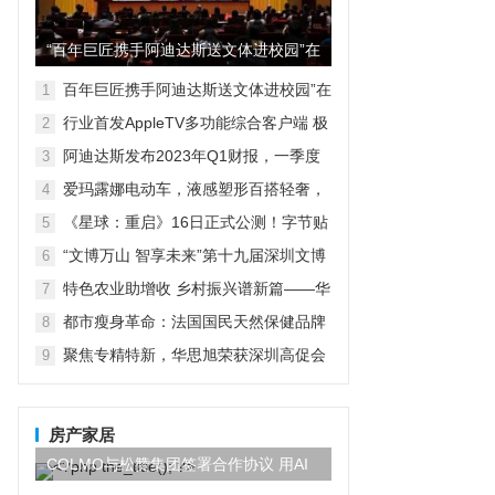
“百年巨匠携手阿迪达斯送文体进校园”在
京启动
百年巨匠携手阿迪达斯送文体进校园”在
1
京启动
行业首发AppleTV多功能综合客户端 极
2
空间私有云打造完美影音库
阿迪达斯发布2023年Q1财报，一季度
3
大中华区业绩好于预期
爱玛露娜电动车，液感塑形百搭轻奢，
4
时尚自成风景
《星球：重启》16日正式公测！字节贴
5
脸对刚鹅米猪！？
“文博万山 智享未来”第十九届深圳文博
6
会水贝万山分会场开幕
特色农业助增收 乡村振兴谱新篇——华
7
宏农堂
都市瘦身革命：法国国民天然保健品牌
8
Vitavea维美利莱的个性化六合一解决方
聚焦专精特新，华思旭荣获深圳高促会
9
案
科技创新奖
房产家居
COLMO与松赞集团签署合作协议 用AI