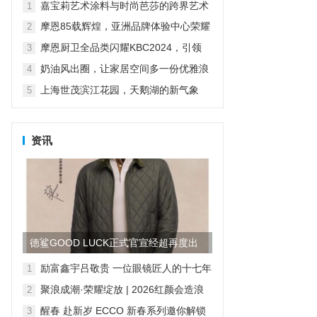
科技打造山居生活场景...
嘉宝莉艺术涂料与时尚芭莎的跨界艺术
1
摩恩85载辉煌，亚洲品牌体验中心荣耀
2
启幕
摩恩厨卫全品类闪耀KBC2024，引领
3
“智慧厨卫”新纪元
奶油风出圈，让家居空间多一份优雅浪
4
漫
上海世茂滨江花园，天鹅湖的新气象
5
资讯
德鲨GOOD LUCK正式官宣经超再度出
任品牌形象大使
励富鑫宇吕敬贵 一位眼镜匠人的十七年
1
求索，与“无感智能”的时代共鸣
聚浪成潮·荣耀绽放 | 2026红颜会造浪
2
者大会颁奖盛典隆重举行
醒春 赴新岁 ECCO 新春系列邀你解锁
3