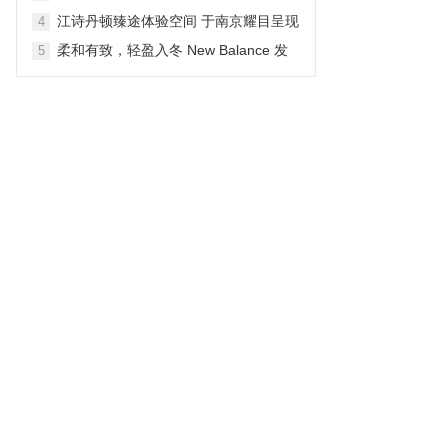
生动户外之旅
江诗丹顿臻途体验空间 于南京耀目呈现
4
柔和有致，轻盈入冬 New Balance 发
5
布 NB Shifted 冬季系列