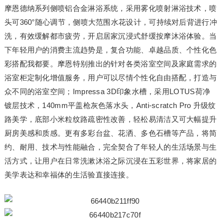
摩恩德纳系列侧喷铝合金淋浴系统，采用雾化喷射淋浴技术，喷
头可360°随心调节，侧喷大范围水花设计，可持续对后背进行冲
洗，有效缓解都市疲劳，开启居家沉浸式舒缓按摩沐浴体验。当
下年轻用户的消费主流趋势是，复合功能、卓越品质、个性化色
彩搭配我都要。摩恩特别推出的针对各类浴室空间及家庭需求的
浴室柜定制化增值服务，用户可以尽情个性化自由搭配，打造与
众不同的浴室空间；Impressa 3D印象水槽，采用LOTUS荷净
镀层技术，140mm平盖枪灰色落水头，Anti-scratch Pro 升级纹
路美学，底部小米粒纹路疏密性改善，轻松易清洁又可大幅提升
厨房美感和质感。更有多彩台盆、花洒、多色石槽等产品，将简
约、耐用、技术与性能融合，完全契合了年轻人的生活场景与生
活方式，让用户在日常洗漱沐浴之际沉浸在五彩世界，将家居的
美学表达和幸福体的生活验直接连接。