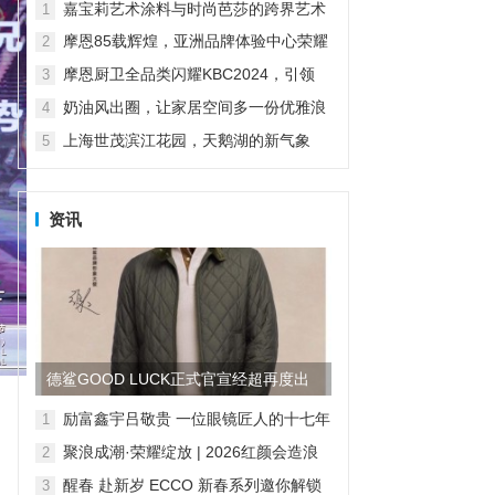
科技打造山居生活场景...
嘉宝莉艺术涂料与时尚芭莎的跨界艺术
1
摩恩85载辉煌，亚洲品牌体验中心荣耀
2
启幕
摩恩厨卫全品类闪耀KBC2024，引领
3
“智慧厨卫”新纪元
奶油风出圈，让家居空间多一份优雅浪
4
漫
上海世茂滨江花园，天鹅湖的新气象
5
资讯
德鲨GOOD LUCK正式官宣经超再度出
任品牌形象大使
励富鑫宇吕敬贵 一位眼镜匠人的十七年
1
求索，与“无感智能”的时代共鸣
聚浪成潮·荣耀绽放 | 2026红颜会造浪
2
者大会颁奖盛典隆重举行
醒春 赴新岁 ECCO 新春系列邀你解锁
3