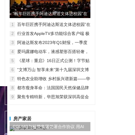
“百年巨匠携手阿迪达斯送文体进校园”在
京启动
百年巨匠携手阿迪达斯送文体进校园”在
1
京启动
行业首发AppleTV多功能综合客户端 极
2
空间私有云打造完美影音库
阿迪达斯发布2023年Q1财报，一季度
3
大中华区业绩好于预期
爱玛露娜电动车，液感塑形百搭轻奢，
4
时尚自成风景
《星球：重启》16日正式公测！字节贴
5
脸对刚鹅米猪！？
“文博万山 智享未来”第十九届深圳文博
6
会水贝万山分会场开幕
特色农业助增收 乡村振兴谱新篇——华
7
宏农堂
都市瘦身革命：法国国民天然保健品牌
8
Vitavea维美利莱的个性化六合一解决方
聚焦专精特新，华思旭荣获深圳高促会
9
案
科技创新奖
房产家居
COLMO与松赞集团签署合作协议 用AI