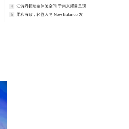
生动户外之旅
江诗丹顿臻途体验空间 于南京耀目呈现
4
柔和有致，轻盈入冬 New Balance 发
5
布 NB Shifted 冬季系列