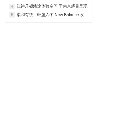
生动户外之旅
江诗丹顿臻途体验空间 于南京耀目呈现
4
柔和有致，轻盈入冬 New Balance 发
5
布 NB Shifted 冬季系列