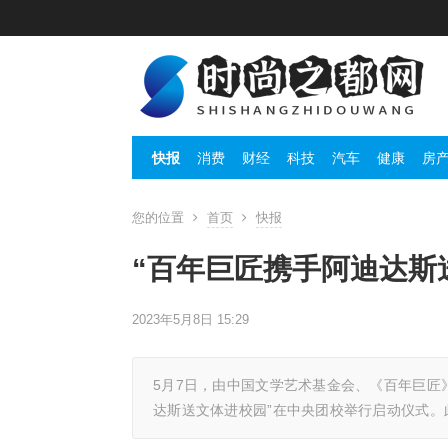
快报
消费
财经
科技
汽车
健康
房
您的位置
首页
快报
“百年巨匠携手阿迪达斯
2023年5月8日 15:29
5月7日，由中国文学艺术基金会、《百年巨匠
达斯送文体进校园”在中央团校举行启动仪式