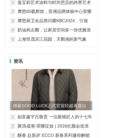
科技打造山居生活场景...
嘉宝莉艺术涂料与时尚芭莎的跨界艺术
1
摩恩85载辉煌，亚洲品牌体验中心荣耀
2
启幕
摩恩厨卫全品类闪耀KBC2024，引领
3
“智慧厨卫”新纪元
奶油风出圈，让家居空间多一份优雅浪
4
漫
上海世茂滨江花园，天鹅湖的新气象
5
资讯
德鲨GOOD LUCK正式官宣经超再度出
任品牌形象大使
励富鑫宇吕敬贵 一位眼镜匠人的十七年
1
求索，与“无感智能”的时代共鸣
聚浪成潮·荣耀绽放 | 2026红颜会造浪
2
者大会颁奖盛典隆重举行
醒春 赴新岁 ECCO 新春系列邀你解锁
3