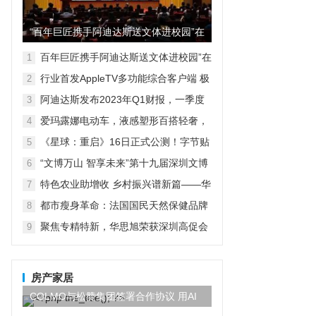
“百年巨匠携手阿迪达斯送文体进校园”在
京启动
百年巨匠携手阿迪达斯送文体进校园”在
1
京启动
行业首发AppleTV多功能综合客户端 极
2
空间私有云打造完美影音库
阿迪达斯发布2023年Q1财报，一季度
3
大中华区业绩好于预期
爱玛露娜电动车，液感塑形百搭轻奢，
4
时尚自成风景
《星球：重启》16日正式公测！字节贴
5
脸对刚鹅米猪！？
“文博万山 智享未来”第十九届深圳文博
6
会水贝万山分会场开幕
特色农业助增收 乡村振兴谱新篇——华
7
宏农堂
都市瘦身革命：法国国民天然保健品牌
8
Vitavea维美利莱的个性化六合一解决方
聚焦专精特新，华思旭荣获深圳高促会
9
案
科技创新奖
房产家居
COLMO与松赞集团签署合作协议 用AI