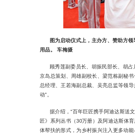
图为启动仪式上，主办方、赞助方领
用品。 车梅摄
顾秀莲副委员长、胡振民部长、胡占
京岛总策划、周雄副校长、梁范栋副秘书
总经理、王若海副总裁、吴亮总监等领导
动”。
据介绍，“百年巨匠携手阿迪达斯送
匠》系列丛书（30万册）及阿迪达斯体
体帮扶的形式，为乡村振兴注入更多动能