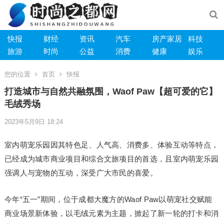
快报
财经
资讯
汽车
房产家居
科技
旅游
时尚
公益
消费
健康
娱乐
您的位置
首页
快报
打造城市与自然共融氛围，Waof Paw【超可爱的它】
毛绒秀场
2023年5月9日 18:24
室内萌宠乐园因其特色足、人气高、消费多、体验互动等特点，
已经成为城市商业项目和综合文旅项目的首选，且室内萌宠乐园
强调人与宠物的互动，深受广大市民的喜爱。
今年“五一”期间，位于成都大魔方的Waof Paw以萌宠社交赋能
商业场景新体验，以毛绒元素为主题，掀起了新一轮的打卡和消