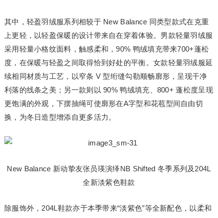
其中，轻盈羽绒服系列相较于 New Balance 同类型款式在克重
上更轻，以轻盈保暖的设计带来自在穿着体验。男款轻量羽绒服
采用轻量小格纹面料，触感柔和，90% 鸭绒填充带来700+蓬松
度，在保暖与轻盈之间取得恰到好处的平衡。女款轻量羽绒服延
续相同材质与工艺，以窄条 V 型绗缝勾勒顺畅廓形，呈现干净
利落的线条之美；另一款则以 90% 鸭绒填充、800+ 蓬松度呈现
更饱满的外观，下摆抽绳可使廓形在A字型和花苞型间自由切
换，为冬日造型增添自更多活力。
New Balance 新动挚友张员瑛演绎NB Shifted 冬季系列及204L
全新淡紫色鞋款
除服饰外，204L鞋款亦于本季带来“淡紫色”等全新配色，以柔和