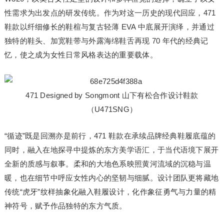
性需求为出发点的研发传统。作为对这一历史的现代回应，471
鞋款以纤细修长的鞋楦与复古轻薄 EVA 中底展开演绎，并通过
独特的鞋头、加宽鞋带与外露海绵鞋舌再现 70 年代的经典记
忆，使之成为女性日常风格表达的重要载体。
471 Designed by Songmont 山下有松合作设计鞋款
（U471SNG）
“循迹”既是回溯亦是前行，471 鞋款在承续品牌经典鞋履底蕴的
同时，融入在地探寻中提炼的东方美学语汇，于当代语境下展开
全新的质感与叙事。柔和的大地色系映照黄河流域的沉稳与温
暖，也在细节中呼应女性内心的坚韧与细腻。设计团队更将藏地
传统“虎牙”纹样抽象化融入鞋履设计，化作象征勇气与力量的精
神符号，赋予作品独特的东方气质。