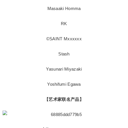
Masaaki Homma
RK
©SAINT Mxxxxxx
Stash
Yasunari Miyazaki
Yoshifumi Egawa
【艺术家联名产品】