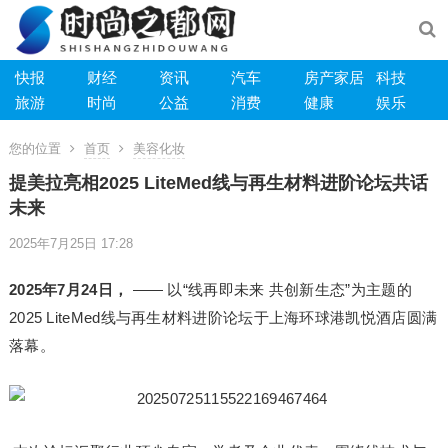
快报
财经
资讯
汽车
房产家居
科技
旅游
时尚
公益
消费
健康
娱乐
您的位置
首页
美容化妆
提美拉亮相2025 LiteMed线与再生材料进阶论坛共话
未来
2025年7月25日 17:28
2025年7月2
4
日，
—— 以“线再即未来 共创新生态”为主题的
2025 LiteMed线与再生材料进阶论坛于上海环球港凯悦酒店圆满
落幕。