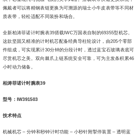
佩戴者可以将精钢表链更换为可溯源的瑞士小牛皮表带等不同材
质表带，轻松适配不同装扮和场合。
全新柏涛菲诺计时腕表39搭载IWC万国表自制的69355型机芯。
这款坚固又精准的计时机芯配备经典导柱轮设计，由205个零部
件组成，可实现累计30分钟的分段计时，透过蓝宝石玻璃表底可
尽赏机芯之美。双向棘爪上链系统安全可靠，可为主发条积累46
小时动力储备。
柏涛菲诺计时腕表
39
型号：
IW391503
技术特点
机械机芯 – 分钟和秒钟计时功能 – 小秒针附掣停装置 – 透明蓝