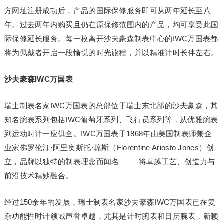
方网址注册成功后，产品的国际保修服务即可从两年延长至八
年。过去两年内购买且仍在原保修范围内的产品，均可享受此国
际保修延长服务。每一枚离开沙夫豪森制表中心的IWC万国表都
将为佩戴者开启一段愉悦的时光旅程，并以精准计时长伴左右。
沙夫豪森
IWC
万国表
瑞士制表名家IWC万国表的总部位于瑞士东北部的沙夫豪森，其
知名腕表系列包括IWC葡萄牙系列、飞行员系列等，从优雅腕表
到运动时计一应俱全。IWC万国表于1868年由美国制表师兼企
业家佛罗伦汀·阿里奥斯托·琼斯（Florentine Ariosto Jones）创
立，品牌以独特的制表理念而闻名 —— 将卓越工艺、创造力与
前沿技术精妙融合。
经过150余年的发展，瑞士制表名家沙夫豪森IWC万国表已在复
杂功能性时计领域声誉卓越，尤其是计时腕表和日历腕表，新颖