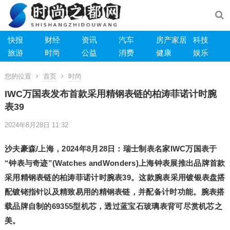
快报
财经
资讯
汽车
房产家居
科技
旅游
时尚
公益
消费
健康
娱乐
您的位置
首页
时尚
IWC万国表发布首款采用精钢表链的柏涛菲诺计时腕
表39
2024年8月28日 11:32
沙夫豪森
/
上海
，
2024
年
8
月
28
日
：
瑞士制表名家
IWC
万国表于
“
钟表与奇迹
”
(Watches and
Wonders
)
上海钟表展
推出
品牌首款
采用精钢表链的柏涛菲诺计时腕表
39
。
这款腕表采用
镀银表盘搭
配镀
铑
指针以及
精致
易用的精钢表链，并配
备
计时
功能
。腕表搭
载
品牌
自制的
69355
型机芯，透过蓝宝石玻璃
表
背可尽
赏
机芯之
美
。