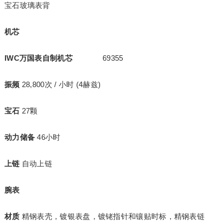
宝石玻璃表背
机芯
IWC
万国表自制机芯
69355
振频
28,800次 / 小时 (4赫兹)
宝石
27颗
动力储备
46小时
上链
自动上链
腕表
材质
精钢表壳，镀银表盘，镀铑指针和镶贴时标，精钢表链