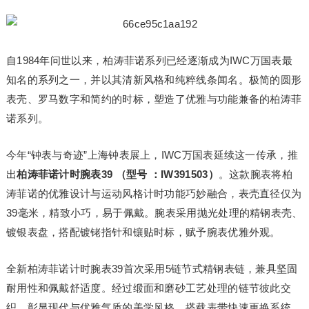
自1984年问世以来，柏涛菲诺系列已经逐渐成为IWC万国表最
知名的系列之一，并以其清新风格和纯粹线条闻名。极简的圆形
表壳、罗马数字和简约的时标，塑造了优雅与功能兼备的柏涛菲
诺系列。
今年“钟表与奇迹”上海钟表展上，IWC万国表延续这一传承，推
出
柏涛菲诺计时腕表
39
（
型号
：
IW391503
）
。这款腕表将柏
涛菲诺的优雅设计与运动风格计时功能巧妙融合，表壳直径仅为
39毫米，精致小巧，易于佩戴。腕表采用抛光处理的精钢表壳、
镀银表盘，搭配镀铑指针和镶贴时标，赋予腕表优雅外观。
全新柏涛菲诺计时腕表39首次采用5链节式精钢表链，兼具坚固
耐用性和佩戴舒适度。经过缎面和磨砂工艺处理的链节彼此交
织，彰显现代与优雅气质的美学风格。搭载表带快速更换系统，