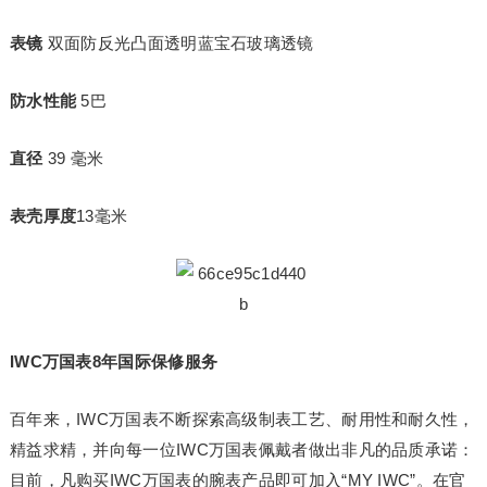
表镜
双面防反光凸面透明蓝宝石玻璃透镜
防水性能
5巴
直径
39 毫米
表壳厚度
13毫米
IWC
万国表
8
年国际保修服务
百年来，IWC万国表不断探索高级制表工艺、耐用性和耐久性，
精益求精，并向每一位IWC万国表佩戴者做出非凡的品质承诺：
目前，凡购买IWC万国表的腕表产品即可加入“MY IWC”。在官