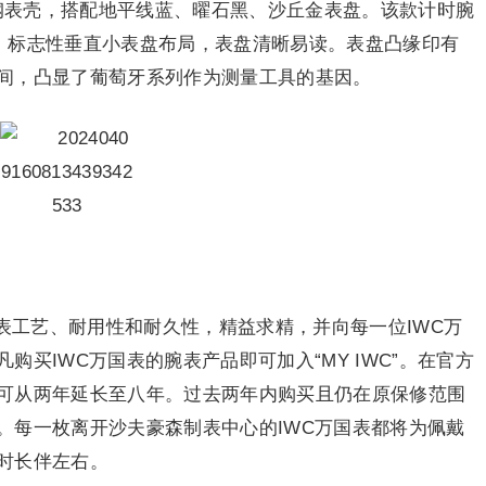
精钢表壳，搭配地平线蓝、曜石黑、沙丘金表盘。该款计时腕
机芯，标志性垂直小表盘布局，表盘清晰易读。表盘凸缘印有
间，凸显了葡萄牙系列作为测量工具的基因。
表工艺、耐用性和耐久性，精益求精，并向每一位IWC万
买IWC万国表的腕表产品即可加入“MY IWC”。在官方
可从两年延长至八年。过去两年内购买且仍在原保修范围
。每一枚离开沙夫豪森制表中心的IWC万国表都将为佩戴
时长伴左右。