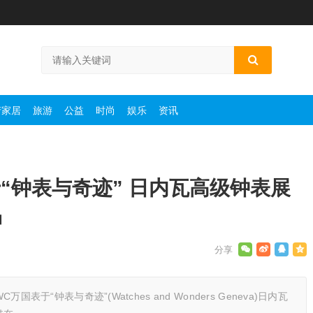
产家居
旅游
公益
时尚
娱乐
资讯
“钟表与奇迹” 日内瓦高级钟表展
品
表于“钟表与奇迹”(Watches and Wonders Geneva)日内瓦