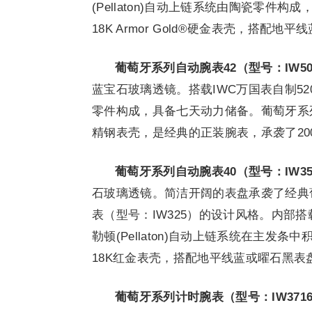
(Pellaton)自动上链系统由陶瓷零件
18K Armor Gold®硬金表壳，搭配
葡萄牙系列自动腕表
42
（
型号
：
IW5
蓝宝石玻璃透镜。搭载IWC万国表自制5201
零件构成，具备七天动力储备。葡萄牙系列
精钢表壳，是经典的正装腕表，承袭了20
葡萄牙系列自动腕表
40
（
型号
：
IW3
石玻璃透镜。简洁开阔的表盘承袭了经典葡
表（型号：IW325）的设计风格。内部搭
勒顿(Pellaton)自动上链系统在主发
18K红金表壳，搭配地平线蓝或曜石黑表
葡萄牙系列计时腕表（型号：
IW371