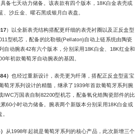
构成，具备七天动力储备。该表款有四个版本，18K白金表壳或
地平线蓝、沙丘金、曜石黑或银月白表盘。
017
）以全新表壳结构搭配更纤细的表壳衬圈以及正反盒型
1型机芯，配备的比勒顿(Pellaton)自动上链系统由陶瓷
自动腕表42有六个版本，分别采用18K白金、18K红金和
00年初款葡萄牙自动腕表的基因。
584
）
也经过重新设计，表壳更为纤薄，搭配正反盒型蓝宝
萄牙系列设计的精髓，继承了1939年首款葡萄牙系列腕
载IWC万国表自制82200型机芯，配备氧化锆陶瓷部件的比
条中积累60小时动力储备。腕表两个新版本分别采用18K白金或
盘。
6
）
从1998年起就是葡萄牙系列的核心产品，此次新增三个