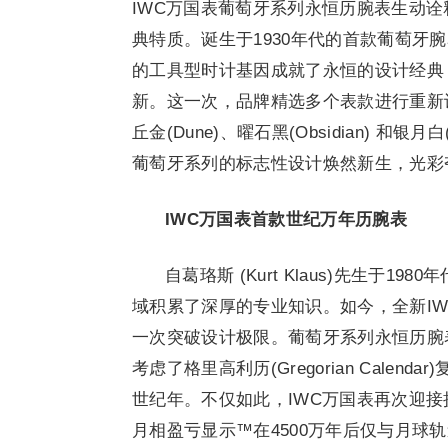
IWC万国表葡萄牙系列永恒历腕表生动
典特质。诞生于1930年代的首款葡萄牙
的工具型时计基因成就了永恒的设计经典
新。这一次，品牌精选多个表款进行重新设计，
丘金(Dune)、曜石黑(Obsidian) 和银
葡萄牙系列的标志性设计焕然新生，光彩
IWC
万国表首款世纪万年历腕表
自葛珞斯 (Kurt Klaus)先生于
域积累了深厚的专业知识。如今，全新IWC
一次突破设计极限。葡萄牙系列永恒历腕
考虑了格里高利历(Gregorian Cale
世纪年。不仅如此，IWC万国表再次迎
月相盈亏显示™在4500万年后仅与月球