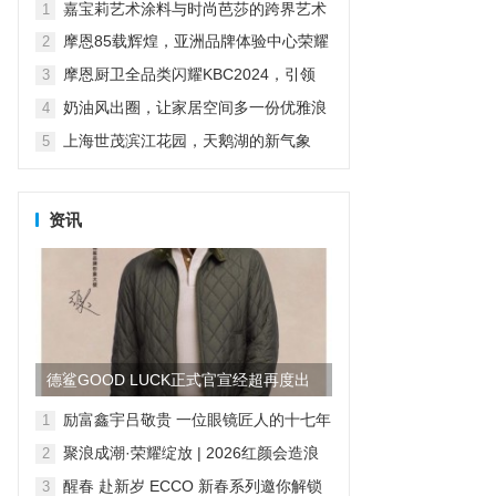
科技打造山居生活场景...
嘉宝莉艺术涂料与时尚芭莎的跨界艺术
1
摩恩85载辉煌，亚洲品牌体验中心荣耀
2
启幕
摩恩厨卫全品类闪耀KBC2024，引领
3
“智慧厨卫”新纪元
奶油风出圈，让家居空间多一份优雅浪
4
漫
上海世茂滨江花园，天鹅湖的新气象
5
资讯
德鲨GOOD LUCK正式官宣经超再度出
任品牌形象大使
励富鑫宇吕敬贵 一位眼镜匠人的十七年
1
求索，与“无感智能”的时代共鸣
聚浪成潮·荣耀绽放 | 2026红颜会造浪
2
者大会颁奖盛典隆重举行
醒春 赴新岁 ECCO 新春系列邀你解锁
3