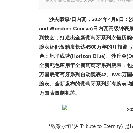
高级钟表展推出葡萄牙系列全新作品。品牌凭
沙夫豪森
/
日内瓦，
2024
年
4
月
9
日：
and
Wonders
Geneva)
日内瓦高级钟表
到技艺，打造出全新葡萄牙系列永恒历腕
腕表还配备精度长达
4500
万年的月相盈亏
色：地平线蓝
(Horizon Blue)
、沙丘金
(D
全新配色应用于全新葡萄牙系列腕表，包
万国表葡萄牙系列自动腕表
42
、
IWC
万国
腕表。
全
新发布的葡萄牙系列所有腕表均
万国表自制机芯。
“致敬永恒”(A Tribute to Ete