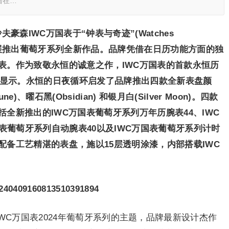
借在…
沙夫豪森
IWC
万国表于
“
钟表与奇迹
”
(Watches
展推出葡萄牙系列全新作品。品牌凭借在日历功能方面的独
表。作为致敬永恒的诚意之作，
IWC
万国表的首款永恒历
显示。永恒的日夜循环启发了品牌推出四款全新表盘颜
une)
、曜石黑
(
Obsidian
)
和银月白
(Silver Moon)
。四款
括全新推出的
IWC
万国表葡萄牙系列万年历腕表
44
、
IWC
表葡萄牙系列自动腕表
40
以及
IWC
万国表葡萄牙系列计时
配备工艺精湛的表盘，施以
15
层透明涂漆，内部搭载
IWC
rnity) 是IWC万国表2024年葡萄牙系列的主题，品牌最新设计杰作