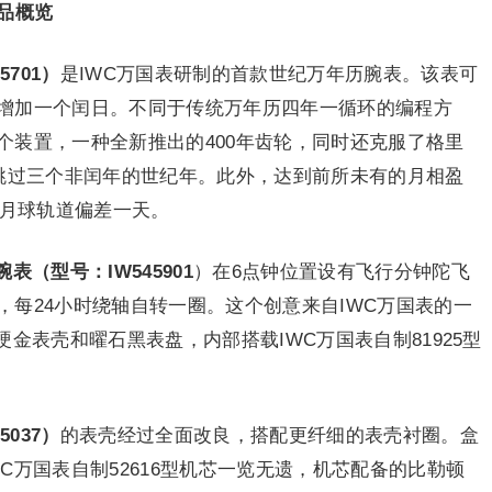
品概览
5701
）
是IWC万国表研制的首款世纪万年历腕表。该表可
增加一个闰日。不同于传统万年历四年一循环的编程方
个装置，一种全新推出的400年齿轮，同时还克服了格里
行跳过三个非闰年的世纪年。此外，达到前所未有的月相盈
与月球轨道偏差一天。
腕表
（
型号
：
IW545901
）在6点钟位置设有飞行分钟陀飞
每24小时绕轴自转一圈。这个创意来自IWC万国表的一
ld®硬金表壳和曜石黑表盘，内部搭载IWC万国表自制81925型
5037
）
的表壳经过全面改良，搭配更纤细的表壳衬圈。盒
C万国表自制52616型机芯一览无遗，机芯配备的比勒顿