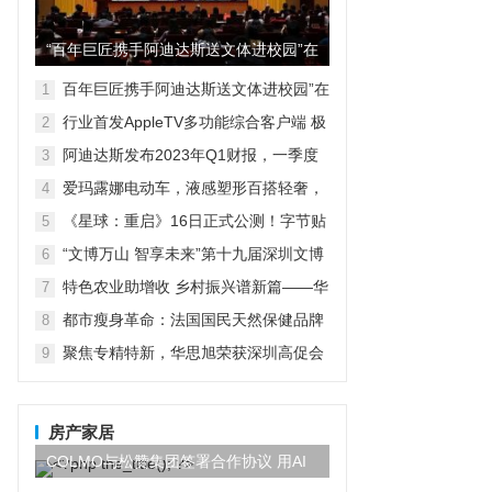
“百年巨匠携手阿迪达斯送文体进校园”在
京启动
百年巨匠携手阿迪达斯送文体进校园”在
1
京启动
行业首发AppleTV多功能综合客户端 极
2
空间私有云打造完美影音库
阿迪达斯发布2023年Q1财报，一季度
3
大中华区业绩好于预期
爱玛露娜电动车，液感塑形百搭轻奢，
4
时尚自成风景
《星球：重启》16日正式公测！字节贴
5
脸对刚鹅米猪！？
“文博万山 智享未来”第十九届深圳文博
6
会水贝万山分会场开幕
特色农业助增收 乡村振兴谱新篇——华
7
宏农堂
都市瘦身革命：法国国民天然保健品牌
8
Vitavea维美利莱的个性化六合一解决方
聚焦专精特新，华思旭荣获深圳高促会
9
案
科技创新奖
房产家居
COLMO与松赞集团签署合作协议 用AI