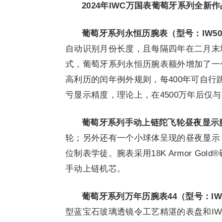
2024
年
IWC
万国表葡萄牙系列全新作
葡萄牙系列永恒历腕表
（
型号
：
IW50
自动识别月份长度，且每隔四年在二月末
式，葡萄牙系列永恒历腕表额外增加了一
高利历的闰年例外规则，每400年可自
亏显示精度，理论上，在4500万年后仅
葡萄牙系列手动上链陀飞轮昼夜显示
轮；另外还有一个小球体呈现的昼夜显示，
位制表学徒。腕表采用18K Armor Go
手动上链机芯。
葡萄牙系列万年历腕表
44
（
型号
：
IW
型蓝宝石玻璃透镜令工艺精湛的表盘和IW