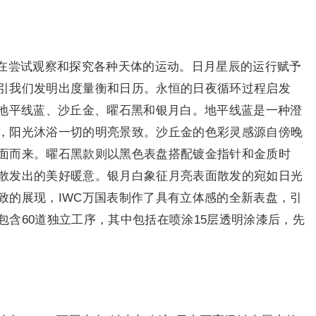
在尝试观察和探究各种天体的运动。日月星辰的运行赋予
引我们发明出度量衡和日历。永恒的日夜循环过程启发
：地平线蓝、沙丘金、曜石黑和银月白。地平线蓝是一种澄
，阳光沐浴一切的明亮景致。沙丘金的色彩灵感源自傍晚
面而来。曜石黑款则以黑色表盘搭配镀金指针和金质时
散发出的美好暖意。银月白象征月亮表面散发的宛如日光
致的展现，IWC万国表制作了具有立体感的全新表盘，引
含60道独立工序，其中包括在喷涂15层透明涂漆后，先