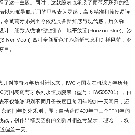
诠释了这一主题。同时，这款腕表也承袭了葡萄牙系列的经
腕表以船舶导航所用的甲板表为灵感，高度精准和简便易读
，令葡萄牙系列至今依然具备新鲜感与现代感，历久弥
细致入微地把控细节。地平线蓝(Horizon Blue)、沙
月白(Silver Moon) 四种全新配色平添新鲜气息和别样风范，令
夺目。
1980年代开创传奇万年历时计以来，IWC万国表在机械万年历领
万国表葡萄牙系列永恒历腕表（型号：IW505701），再
表不仅能够识别不同月份长度且每四年增加一天闰日，还
ndar)复杂的闰年例外规则，即：自动跳过400年中三个非闰年的
接挑战，创作出精度空前的全新月相盈亏显示。理论上，双
轨道偏差一天。