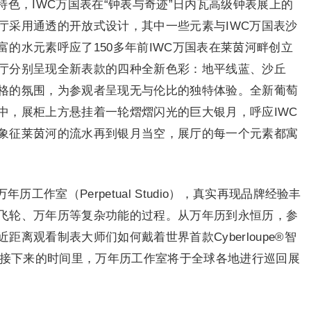
色，IWC万国表在“钟表与奇迹”日内瓦高级钟表展上的
厅采用通透的开放式设计，其中一些元素与IWC万国表沙
的水元素呼应了150多年前IWC万国表在莱茵河畔创立
厅分别呈现全新表款的四种全新色彩：地平线蓝、沙丘
格的氛围，为参观者呈现无与伦比的独特体验。全新葡萄
中，展柜上方悬挂着一轮熠熠闪光的巨大银月，呼应IWC
象征莱茵河的流水再到银月当空，展厅的每一个元素都寓
工作室（Perpetual Studio），真实再现品牌经验丰
飞轮、万年历等复杂功能的过程。从万年历到永恒历，参
离观看制表大师们如何戴着世界首款Cyberloupe®智
年接下来的时间里，万年历工作室将于全球各地进行巡回展