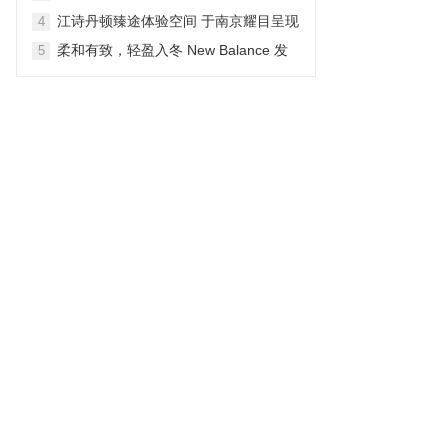
生动户外之旅
江诗丹顿臻途体验空间 于南京耀目呈现
4
柔和有致，轻盈入冬 New Balance 发
5
布 NB Shifted 冬季系列