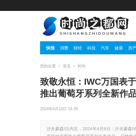
快报
消费
财经
科技
汽车
健康
房
您的位置
首页
时尚
致敬永恒：IWC万国表于
推出葡萄牙系列全新作
2024年4月10日 14:39
沙夫豪森/日内瓦，2024年4月9日：沙夫豪森IWC万国