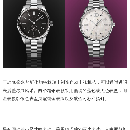
三款40毫米的新作均搭载瑞士制造自动上弦机芯，可以通过透明
表后盖尽展风采。两个精钢表款采用低调的蓝色或黑色表盘，间
金表款以银色表盘搭配镀金表圈以及镀金时标和指针。
另有四款较小尺寸的表款，采用精巧的29毫米表壳。其中两款以