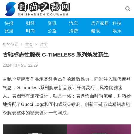
快报
财经
资讯
汽车
房产家居
科技
旅游
时尚
公益
消费
健康
娱乐
您的位置
首页
时尚
古驰标志性腕表 G-TIMELESS 系列焕发新生
2024年3月5日 22:29
古驰全新腕表作品承袭经典杰作的雅致魅力，同时注入现代摩登
气息，G-Timeless系列腕表新品设计纤薄灵巧，风格优雅迷
人。表圈带有滚花设计，独具一格；表盘饰面时尚流畅，并巧妙
地搭配了Gucci Logo和互扣式双G标识。创新三链节式精钢表链
令腕表整体的精美设计一气呵成。