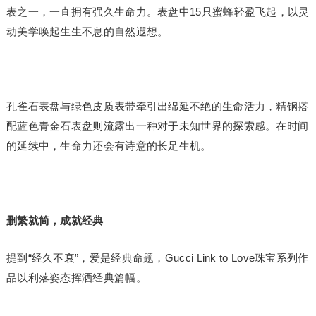
表之一，一直拥有强久生命力。表盘中15只蜜蜂轻盈飞起，以灵
动美学唤起生生不息的自然遐想。
孔雀石表盘与绿色皮质表带牵引出绵延不绝的生命活力，精钢搭
配蓝色青金石表盘则流露出一种对于未知世界的探索感。在时间
的延续中，生命力还会有诗意的长足生机。
删繁就简，成就经典
提到“经久不衰”，爱是经典命题，Gucci Link to Love珠宝系列作
品以利落姿态挥洒经典篇幅。