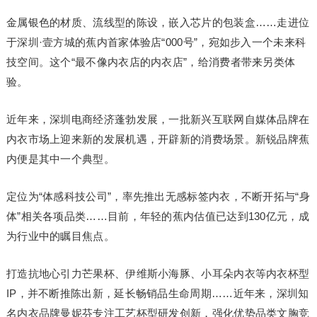
金属银色的材质、流线型的陈设，嵌入芯片的包装盒……走进位
于深圳·壹方城的蕉内首家体验店“000号”，宛如步入一个未来科
技空间。这个“最不像内衣店的内衣店”，给消费者带来另类体
验。
近年来，深圳电商经济蓬勃发展，一批新兴互联网自媒体品牌在
内衣市场上迎来新的发展机遇，开辟新的消费场景。新锐品牌蕉
内便是其中一个典型。
定位为“体感科技公司”，率先推出无感标签内衣，不断开拓与“身
体”相关各项品类……目前，年轻的蕉内估值已达到130亿元，成
为行业中的瞩目焦点。
打造抗地心引力芒果杯、伊维斯小海豚、小耳朵内衣等内衣杯型
IP，并不断推陈出新，延长畅销品生命周期……近年来，深圳知
名内衣品牌曼妮芬专注工艺杯型研发创新，强化优势品类文胸竞