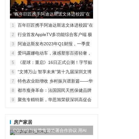
“百年巨匠携手阿迪达斯送文体进校园”在
京启动
百年巨匠携手阿迪达斯送文体进校园”在
1
京启动
行业首发AppleTV多功能综合客户端 极
2
空间私有云打造完美影音库
阿迪达斯发布2023年Q1财报，一季度
3
大中华区业绩好于预期
爱玛露娜电动车，液感塑形百搭轻奢，
4
时尚自成风景
《星球：重启》16日正式公测！字节贴
5
脸对刚鹅米猪！？
“文博万山 智享未来”第十九届深圳文博
6
会水贝万山分会场开幕
特色农业助增收 乡村振兴谱新篇——华
7
宏农堂
都市瘦身革命：法国国民天然保健品牌
8
Vitavea维美利莱的个性化六合一解决方
聚焦专精特新，华思旭荣获深圳高促会
9
案
科技创新奖
房产家居
COLMO与松赞集团签署合作协议 用AI