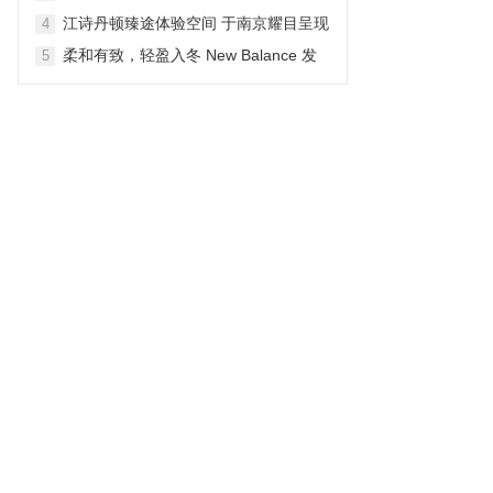
生动户外之旅
江诗丹顿臻途体验空间 于南京耀目呈现
4
柔和有致，轻盈入冬 New Balance 发
5
布 NB Shifted 冬季系列