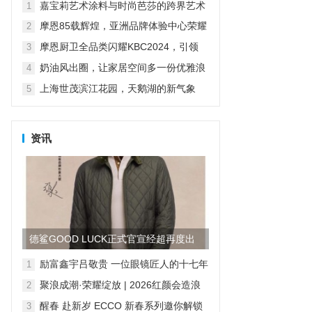
科技打造山居生活场景...
嘉宝莉艺术涂料与时尚芭莎的跨界艺术
1
摩恩85载辉煌，亚洲品牌体验中心荣耀
2
启幕
摩恩厨卫全品类闪耀KBC2024，引领
3
“智慧厨卫”新纪元
奶油风出圈，让家居空间多一份优雅浪
4
漫
上海世茂滨江花园，天鹅湖的新气象
5
资讯
德鲨GOOD LUCK正式官宣经超再度出
任品牌形象大使
励富鑫宇吕敬贵 一位眼镜匠人的十七年
1
求索，与“无感智能”的时代共鸣
聚浪成潮·荣耀绽放 | 2026红颜会造浪
2
者大会颁奖盛典隆重举行
醒春 赴新岁 ECCO 新春系列邀你解锁
3