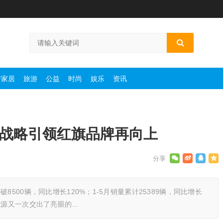
产家居
旅游
公益
时尚
娱乐
资讯
源战略引领红旗品牌再向上
8500辆，同比增长120%；1-5月销量累计25389辆，同比增长
能源又一次交出了亮眼的…