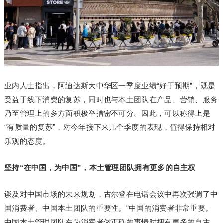
业内人士指出，阿迪达斯大中华区一季度业绩“好于预期”，既是
受益于线下消费的复苏，同时也与本土团队在产品、营销、服务
乃至管理上的多方面积极举措密不可分。因此，可以称得上是
“有质量的复苏”，对今年接下来几个季度的表现，值得保持相对
乐观的态度。
坚持“在中国，为中国”，本土管理团队拥有更多的自主权
谈及对中国市场的未来规划，古尔登在电话会议中再次强调了中
国消费者、中国本土团队的重要性。“中国的消费者非常重要。
中国本土管理团队在为消费者做正确的事情时拥有更多的自主