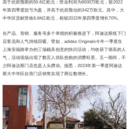
高于此前预期的50.6亿欧元；营业利润为6000万欧元，较2022
年第四季度扭亏为盈，并高于此前预估的342万欧元。其中，大
中华区贡献营收8.84亿欧元，相较2022年第四季度增长70%。
在产品、营销、服务等多个举措的积极推进下，阿迪达斯线下门
店客流和人气持续回暖。譬如，adidas Originals今年一季度在
上海安福路举办的三场颇具创意的快闪活动，均收获了很高的人
气，活动现场出现了数百人排队抢购的消费旺景。五一期间，不
少阿迪达斯门店也是人头攒动。据悉，2023年第一季度阿迪达
斯大中华区自营门店销售实现了两位数增长。