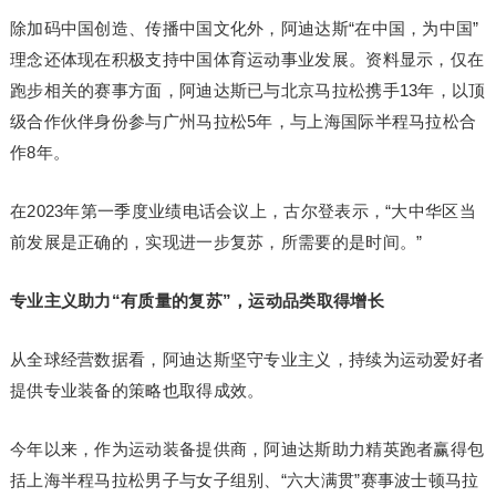
除加码中国创造、传播中国文化外，阿迪达斯“在中国，为中国”
理念还体现在积极支持中国体育运动事业发展。资料显示，仅在
跑步相关的赛事方面，阿迪达斯已与北京马拉松携手13年，以顶
级合作伙伴身份参与广州马拉松5年，与上海国际半程马拉松合
作8年。
在2023年第一季度业绩电话会议上，古尔登表示，“大中华区当
前发展是正确的，实现进一步复苏，所需要的是时间。”
专业主义助力“有质量的复苏”，运动品类取得增长
从全球经营数据看，阿迪达斯坚守专业主义，持续为运动爱好者
提供专业装备的策略也取得成效。
今年以来，作为运动装备提供商，阿迪达斯助力精英跑者赢得包
括上海半程马拉松男子与女子组别、“六大满贯”赛事波士顿马拉