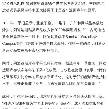
雪名将米凯拉·希弗林取得第88个世界冠军创造纪录、中国网球
运动员吴易昺夺得中国大陆男子球员首个巡回赛单打冠军。
2023年一季报显示，受益于跑步、足球、户外和网球品类强劲
势头，阿迪达斯鞋类产品收入较2022年同期增长1%，占阿迪达
斯全球总营收一半以上。阿迪达斯旗下Samba、Gazelle及
Campus等热门鞋款全球销售持续攀升。值得一提的是，阿迪达
斯运动品类在所有市场均取得增长。
同时，阿迪达斯库存水平也得到改善。截至今年一季度末，阿迪
达斯库存较今年年初下降3亿欧元。古尔登在财报中表示，“我们
将继续努力使今年的库存水平正常化。这对于我们能够降低折扣
水平、提升正价商品业务，并再次重建品牌热度至关重要。”
此外，古尔登还强调，追求短期财务结果不是阿迪达斯的目标。
“阿迪达斯拥有成为世界上最好的运动品牌、成为强劲增长的盈