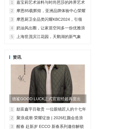
科技打造山居生活场景...
嘉宝莉艺术涂料与时尚芭莎的跨界艺术
1
摩恩85载辉煌，亚洲品牌体验中心荣耀
2
启幕
摩恩厨卫全品类闪耀KBC2024，引领
3
“智慧厨卫”新纪元
奶油风出圈，让家居空间多一份优雅浪
4
漫
上海世茂滨江花园，天鹅湖的新气象
5
资讯
德鲨GOOD LUCK正式官宣经超再度出
任品牌形象大使
励富鑫宇吕敬贵 一位眼镜匠人的十七年
1
求索，与“无感智能”的时代共鸣
聚浪成潮·荣耀绽放 | 2026红颜会造浪
2
者大会颁奖盛典隆重举行
醒春 赴新岁 ECCO 新春系列邀你解锁
3