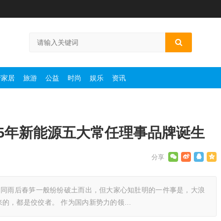
产家居
旅游
公益
时尚
娱乐
资讯
25年新能源五大常任理事品牌诞生
如同雨后春笋一般纷纷破土而出，但大家心知肚明的一件事是，大浪
的，都是佼佼者。 作为国内新势力的领…