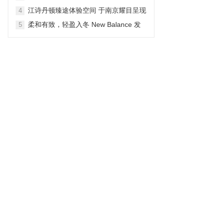
生动户外之旅
江诗丹顿臻途体验空间 于南京耀目呈现
4
柔和有致，轻盈入冬 New Balance 发
5
布 NB Shifted 冬季系列