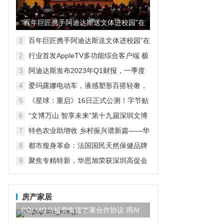
“百年巨匠携手阿迪达斯送文体进校园”在
京启动
百年巨匠携手阿迪达斯送文体进校园”在
1
京启动
行业首发AppleTV多功能综合客户端 极
2
空间私有云打造完美影音库
阿迪达斯发布2023年Q1财报，一季度
3
大中华区业绩好于预期
爱玛露娜电动车，液感塑形百搭轻奢，
4
时尚自成风景
《星球：重启》16日正式公测！字节贴
5
脸对刚鹅米猪！？
“文博万山 智享未来”第十九届深圳文博
6
会水贝万山分会场开幕
特色农业助增收 乡村振兴谱新篇——华
7
宏农堂
都市瘦身革命：法国国民天然保健品牌
8
Vitavea维美利莱的个性化六合一解决方
聚焦专精特新，华思旭荣获深圳高促会
9
案
科技创新奖
房产家居
COLMO与松赞集团签署合作协议 用AI