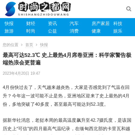
快报
财经
资讯
汽车
房产家居
科技
旅游
时尚
公益
消费
健康
娱乐
您的位置
首页
快报
最高可达52.3℃ 史上最热4月席卷亚洲：科学家警告极
端热浪会更普遍
2023年4月20日 19:47
4月份快过去了，天气越来越炎热，大家是否感觉到了气温在回
升？今年这一波可能不止是热，亚洲地区迎来了史上最热的4月
份，多地突破了40多度，甚至最高可能达到52.3度。
据新华社消息，老挝本周的最高温度飙升至42.7摄氏度，是该国
历史上“可信”的四月最高气温纪录，在缅甸西北部的卡里瓦和越