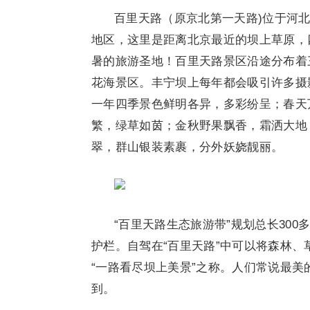
百里天路（原京北第一天路)位于河北
地区，这里是距离北京最近的坝上草原，
暑的旅游圣地！百里天路景区沿途分布着
花海景区。丰宁坝上每年都会吸引许多摄
一年四季景色鲜明各异，多彩纷呈；春天
繁，绿草如茵；金秋野果飘香，霜洒大地
翠，群山银装素裹，分外妖娆靓丽。
“百里天路生态旅游带”规划总长30
护栏。自驾在“百里天路”中可以将森林
“一路看尽坝上美景”之称。人们常说最美
到。