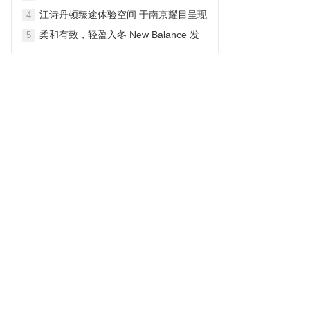
生动户外之旅
江诗丹顿臻途体验空间 于南京耀目呈现
4
柔和有致，轻盈入冬 New Balance 发
5
布 NB Shifted 冬季系列