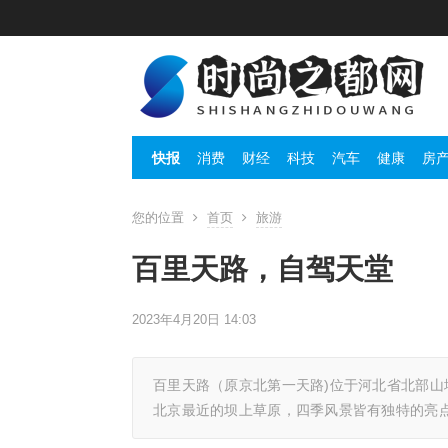
快报
消费
财经
科技
汽车
健康
房
您的位置
首页
旅游
百里天路，自驾天堂
2023年4月20日 14:03
百里天路（原京北第一天路)位于河北省北部山
北京最近的坝上草原，四季风景皆有独特的亮