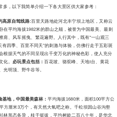
常多，以下我简单介绍一下各大景区供大家参考：
的高原自驾线路
:
百里天路地处河北丰宁坝上地区，又称云
在平均海拔1982米的群山之颠，被誉为中国最美、最刺
擦肩、风车摇曳、繁花遍野。人行其中，既有“一山观三
天有四季、百里不同天”的刺激与体验，仿佛行走于五彩斑
会根据天气的不同呈现出千变万化的神秘色彩，使人充分
文化。
必玩景点包括：
百花坡、骆驼峰、天地t台、黄花
、光明顶、野牛谷等。
验基地，中国最美森林：
平均海拔1680米，面积100平方公
每平方厘米3万个，有天然大氧吧之称。千松坝因山谷沟壑
杉林形态各异，枝干挺拔，平均树龄二百八十年，是华北