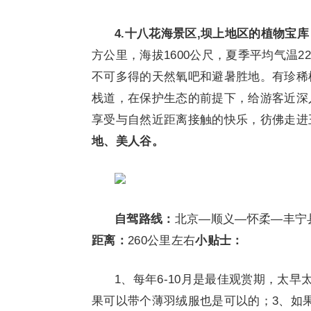
4.
十八花海景区
,
坝上地区的植物宝库
方公里，海拔1600公尺，夏季平均气温2
不可多得的天然氧吧和避暑胜地。有珍稀
栈道，在保护生态的前提下，给游客近深
享受与自然近距离接触的快乐，彷佛走进
地、美人谷。
自驾路线：
北京—顺义—怀柔—丰宁
距离：
260公里左右
小贴士：
1、每年6-10月是最佳观赏期，太
果可以带个薄羽绒服也是可以的；3、如