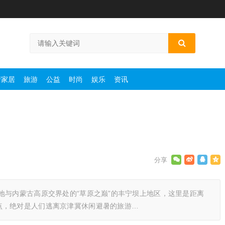
产家居
旅游
公益
时尚
娱乐
资讯
地与内蒙古高原交界处的“草原之巅”的丰宁坝上地区，这里是距离
点，绝对是人们逃离京津冀休闲避暑的旅游…