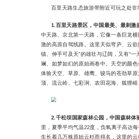
百里天路生态旅游带附近可玩之处非
1.
百里天
路景区，中国最美、最刺激
中天路、京北第一天路，它像一条巨龙横卧
激的高原自驾线路。这里天似穹庐、云欲
镇、伸手可及天”的雄壮与辽阔，又有“一
斓、如梦如幻的原始画卷中。天空的颜色
体验天空、草原、雄鹰、骏马的苍劲草原
顶、流云岭、七彩涧、农田花海、狐狸峪
2.
千松坝国家
森林公园，中国森林体
里，夏季平均气温22度，负氧离子高达
生长着几万株原始云杉而得名，这里的云