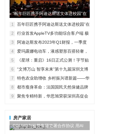
“百年巨匠携手阿迪达斯送文体进校园”在
京启动
百年巨匠携手阿迪达斯送文体进校园”在
1
京启动
行业首发AppleTV多功能综合客户端 极
2
空间私有云打造完美影音库
阿迪达斯发布2023年Q1财报，一季度
3
大中华区业绩好于预期
爱玛露娜电动车，液感塑形百搭轻奢，
4
时尚自成风景
《星球：重启》16日正式公测！字节贴
5
脸对刚鹅米猪！？
“文博万山 智享未来”第十九届深圳文博
6
会水贝万山分会场开幕
特色农业助增收 乡村振兴谱新篇——华
7
宏农堂
都市瘦身革命：法国国民天然保健品牌
8
Vitavea维美利莱的个性化六合一解决方
聚焦专精特新，华思旭荣获深圳高促会
9
案
科技创新奖
房产家居
COLMO与松赞集团签署合作协议 用AI