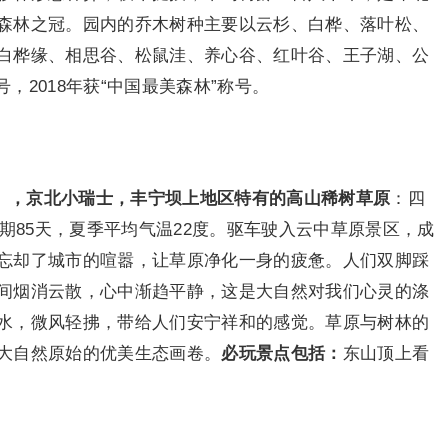
森林之冠。园内的乔木树种主要以云杉、白桦、落叶松、
白桦缘、相思谷、松鼠洼、养心谷、红叶谷、王子湖、公
号，2018年获“中国最美森林”称号。
），京北小瑞士，丰宁坝上地区特有的高山稀树草原
：四
霜期85天，夏季平均气温22度。驱车驶入云中草原景区，成
忘却了城市的喧嚣，让草原净化一身的疲惫。人们双脚踩
间烟消云散，心中渐趋平静，这是大自然对我们心灵的涤
水，微风轻拂，带给人们安宁祥和的感觉。草原与树林的
大自然原始的优美生态画卷。
必玩景点包括：
东山顶上看