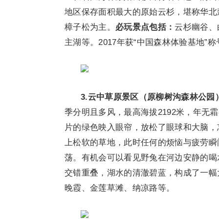
地区保存面积最大的原始云杉，堪称华北
樟子松为主。
必玩景点包括：
云杉幽谷、
主湖等。2017年获“中国森林体验基地”称
3.
云中草原景区（原柳树沟森林公园
季分明且多风，最高海拔2192米，年无
片的绿色映入眼帘，放松了眼球和大脑，
上松软的草地，此时任何的烦恼与疲劳瞬
荡。有机会可以看见野兔在河边安静的喝
交错重叠，湖水的清澈碧蓝，构成了一幅
晚霞、金莲草滩、纳凉路等。