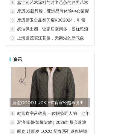
科技打造山居生活场景...
嘉宝莉艺术涂料与时尚芭莎的跨界艺术
1
摩恩85载辉煌，亚洲品牌体验中心荣耀
2
启幕
摩恩厨卫全品类闪耀KBC2024，引领
3
“智慧厨卫”新纪元
奶油风出圈，让家居空间多一份优雅浪
4
漫
上海世茂滨江花园，天鹅湖的新气象
5
资讯
德鲨GOOD LUCK正式官宣经超再度出
任品牌形象大使
励富鑫宇吕敬贵 一位眼镜匠人的十七年
1
求索，与“无感智能”的时代共鸣
聚浪成潮·荣耀绽放 | 2026红颜会造浪
2
者大会颁奖盛典隆重举行
醒春 赴新岁 ECCO 新春系列邀你解锁
3