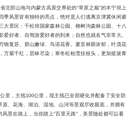
省北部山地与内蒙古高原交界处的“草原之巅”的丰宁坝上
四季风景皆有独特的亮点，绝对是人们逃离京津冀休闲避
三大景区：千松坝国家森林公园、柳树沟森林公园、十八
影爱好者、自驾游爱好者的到来；自然也就名气非常大。
万物复苏、群山嫩绿、鸟语花香。夏至林荫浓郁，叶茂花
，万紫千红，层林尽染；寒冬松柏雪挂枝头，更加挺拔青
0多公里，主线100公里，现主线已全部硬化并配备了安全防
、草原、花海、湖泊、湿地、山河等景观尽收眼底，并拥有
的风景在路上，当你踏上“百里天路”，美景随处都可以看