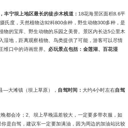
，丰宁坝上地区最长的徒步木栈道：
18花海景区面积8.6平
2摄氏度，天然植物达92科800余种，野生动物300多种，是
植物的宝库、野生动物的乐园之美誉。景区内长达5公里木
入湿地，距离观察植物、鸟类提供了可能，游客可以尽情
王维口中的诗画世界。
必玩景点包括：金莲湖、百花湿
县—大滩镇（坝上草原），
自驾时间：
大约4小时左右
自驾
早太晚都会冷；2、坝上早晚温差较大，一定要多带衣服，如
果你是自驾，建议车一定要加满油，因为周边的加油站比较