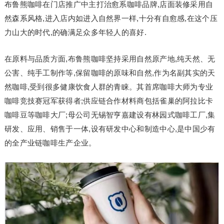
布鲁熊咖啡在门店推广中主打治愈系咖啡品牌,店面装修采用自
然森系风格,进入店内如进入自然界一样,十分有自愈感,在这个压
力山大的时代,的确满足众多年轻人的喜好.
在原料与品质方面,布鲁熊咖啡坚持采用自然原产地,纯天然、无
公害、纯手工制作等,保留咖啡的原味和自然,作为名副其实的天
然咖啡,受到很多健康饮食人群的青睐。其首席咖啡大师为专业
咖啡竞技赛冠军获得者;供应链合作材料商包括雀巢的阿拉比卡
咖啡豆等咖啡大厂;母公司无锡智亨嘉建设有林园式咖啡工厂,集
研发、应用、销售于一体,设有研发中心和制造中心,是中国少有
的全产业链咖啡生产企业。