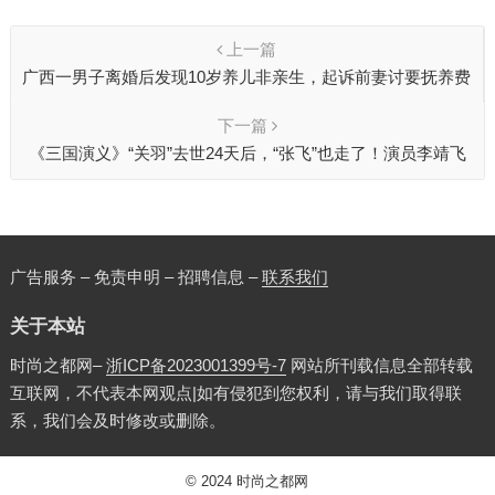
上一篇
广西一男子离婚后发现10岁养儿非亲生，起诉前妻讨要抚养费
遭拒
下一篇
《三国演义》“关羽”去世24天后，“张飞”也走了！演员李靖飞
去世，享年65岁
广告服务 – 免责申明 – 招聘信息 –
联系我们
关于本站
时尚之都网–
浙ICP备2023001399号-7
网站所刊载信息全部转载
互联网，不代表本网观点|如有侵犯到您权利，请与我们取得联
系，我们会及时修改或删除。
© 2024
时尚之都网