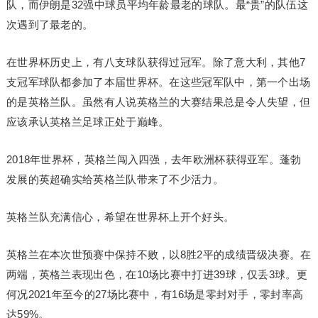
队，而伊朗是32强中球员平均年龄最老的球队。最“贵”的队伍这
次遇到了最老的。
在世界杯历史上，有八支球队获得过冠军。除了意大利，其他7
支冠军球队都参加了本届世界杯。在这些冠军队中，第一个出场
的是英格兰队。虽然有人说英格兰的大赛结果总是令人失望，但
应该承认英格兰足球正处于巅峰。
2018年世界杯，英格兰闯入四强，去年欧洲杯获得亚军。蓬勃
发展的英超确实给英格兰队带来了不少活力。
英格兰队充满信心，希望在世界杯上开个好头。
英格兰在本次世预赛中保持不败，以8胜2平的成绩晋级决赛。在
两端，英格兰表现出色，在10场比赛中打进39球，仅丢3球。更
何况2021年至今的27场比赛中，有16场是零封对手，零封率高
达59%。