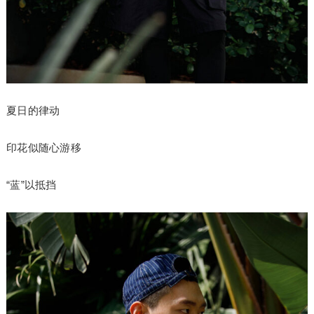
夏日的律动
印花似随心游移
“蓝”以抵挡